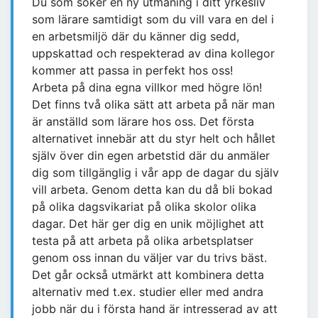
Du som söker en ny utmaning i ditt yrkesliv
som lärare samtidigt som du vill vara en del i
en arbetsmiljö där du känner dig sedd,
uppskattad och respekterad av dina kollegor
kommer att passa in perfekt hos oss!
Arbeta på dina egna villkor med högre lön!
Det finns två olika sätt att arbeta på när man
är anställd som lärare hos oss. Det första
alternativet innebär att du styr helt och hållet
själv över din egen arbetstid där du anmäler
dig som tillgänglig i vår app de dagar du själv
vill arbeta. Genom detta kan du då bli bokad
på olika dagsvikariat på olika skolor olika
dagar. Det här ger dig en unik möjlighet att
testa på att arbeta på olika arbetsplatser
genom oss innan du väljer var du trivs bäst.
Det går också utmärkt att kombinera detta
alternativ med t.ex. studier eller med andra
jobb när du i första hand är intresserad av att