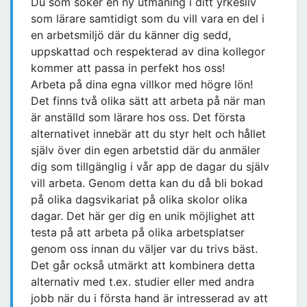
Du som söker en ny utmaning i ditt yrkesliv
som lärare samtidigt som du vill vara en del i
en arbetsmiljö där du känner dig sedd,
uppskattad och respekterad av dina kollegor
kommer att passa in perfekt hos oss!
Arbeta på dina egna villkor med högre lön!
Det finns två olika sätt att arbeta på när man
är anställd som lärare hos oss. Det första
alternativet innebär att du styr helt och hållet
själv över din egen arbetstid där du anmäler
dig som tillgänglig i vår app de dagar du själv
vill arbeta. Genom detta kan du då bli bokad
på olika dagsvikariat på olika skolor olika
dagar. Det här ger dig en unik möjlighet att
testa på att arbeta på olika arbetsplatser
genom oss innan du väljer var du trivs bäst.
Det går också utmärkt att kombinera detta
alternativ med t.ex. studier eller med andra
jobb när du i första hand är intresserad av att