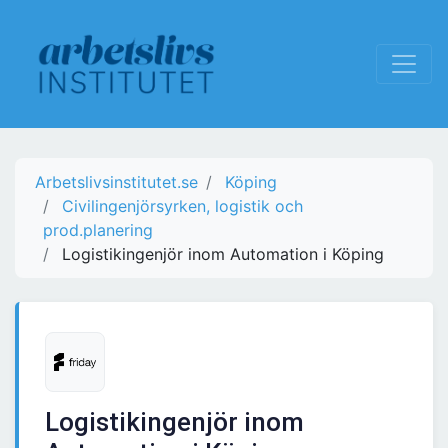
Arbetslivsinstitutet.se
Köping
Civilingenjörsyrken, logistik och
prod.planering
Logistikingenjör inom Automation i Köping
Logistikingenjör inom