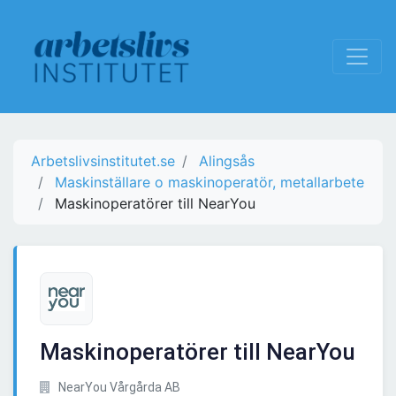
Arbetslivsinstitutet.se
Alingsås
Maskinställare o maskinoperatör, metallarbete
Maskinoperatörer till NearYou
Maskinoperatörer till NearYou
NearYou Vårgårda AB