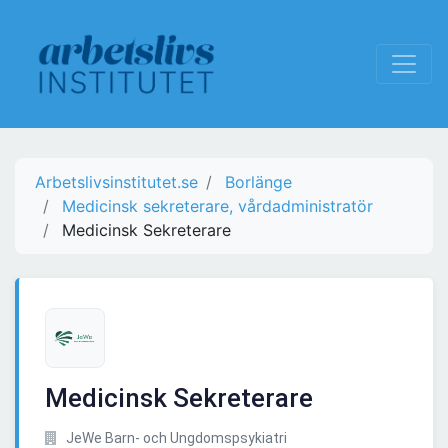
Arbetslivsinstitutet.se
Borlänge
Medicinsk sekreterare, vårdadministratör
Medicinsk Sekreterare
Medicinsk Sekreterare
JeWe Barn- och Ungdomspsykiatri