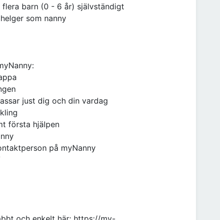
 flera barn (0 - 6 år) självständigt
h helger som nanny
 myNanny:
rappa
ingen
assar just dig och din vardag
kling
mt första hjälpen
anny
 kontaktperson på myNanny
V
bbt och enkelt här: https://my-