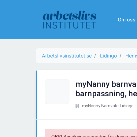
Om oss
Arbetslivsinstitutet.se
Lidingö
Hems
myNanny barnvak
barnpassning, he
myNanny Barnvakt Lidingö
OBS! Ansökningsperioden för denna ann