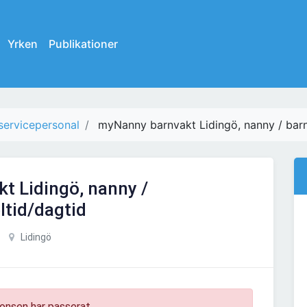
Yrken
Publikationer
ervicepersonal
myNanny barnvakt Lidingö, nanny / barn
t Lidingö, nanny /
ltid/dagtid
Lidingö
onsen har passerat.