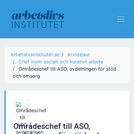
Arbetslivsinstitutet.se
Arvidsjaur
Chef inom socialt och kurativt arbete
Områdeschef till ASO, avdelningen för stöd
och omsorg
Områdeschef till ASO,