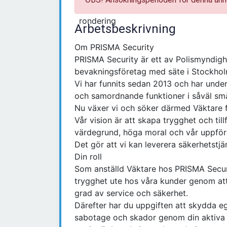
Arbetsbeskrivning
Om PRISMA Security
PRISMA Security är ett av Polismyndigh
bevakningsföretag med säte i Stockhol
Vi har funnits sedan 2013 och har unde
och samordnande funktioner i såväl s
Nu växer vi och söker därmed Väktare f
Vår vision är att skapa trygghet och till
värdegrund, höga moral och vår uppfö
Det gör att vi kan leverera säkerhetstjä
Din roll
Som anställd Väktare hos PRISMA Secur
trygghet ute hos våra kunder genom att 
grad av service och säkerhet.
Därefter har du uppgiften att skydda 
sabotage och skador genom din aktiva 