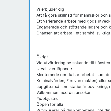
Vi erbjuder dig
Att få göra skillnad för människor och 
Ett varierande arbete med goda utveckl
Engagerade och stöttande ledare och k
Chansen att arbeta i ett samhällsviktig
Övrigt
Vid utvärdering av sökande till tjänste
Urval sker löpande.
Meriterande om du har arbetat inom den 
Kriminalvården, Försvarsmakten) eller 
uppgifter så som stationär bevakning, r
Välkommen med din ansökan.
#jobbjustnu
Öppen för alla
Vi fokuserar på din kompetens, inte dina