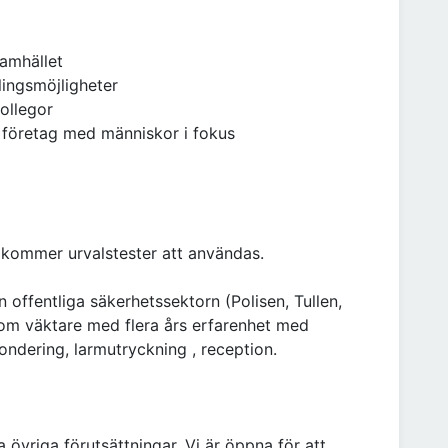
samhället
ingsmöjligheter
ollegor
t företag med människor i fokus
n kommer urvalstester att användas.
offentliga säkerhetssektorn (Polisen, Tullen,
som väktare med flera års erfarenhet med
ondering, larmutryckning , reception.
 övriga förutsättningar. Vi är öppna för att