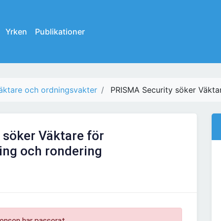
Yrken
Publikationer
äktare och ordningsvakter
PRISMA Security söker Väktar
söker Väktare för
ing och rondering
onsen har passerat.