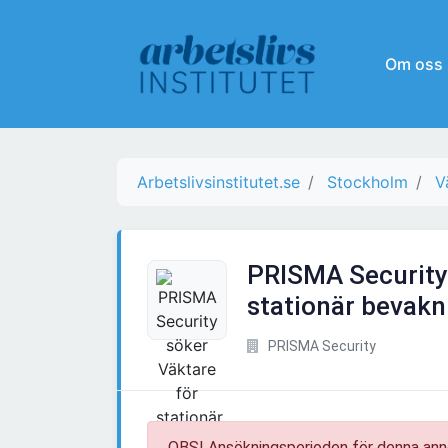
Om oss
Arbetslivsinstitutet.se
Stockholm
V
PRISMA Security 
stationär bevakn
PRISMA Security
OBS! Ansökningsperioden för denna ann