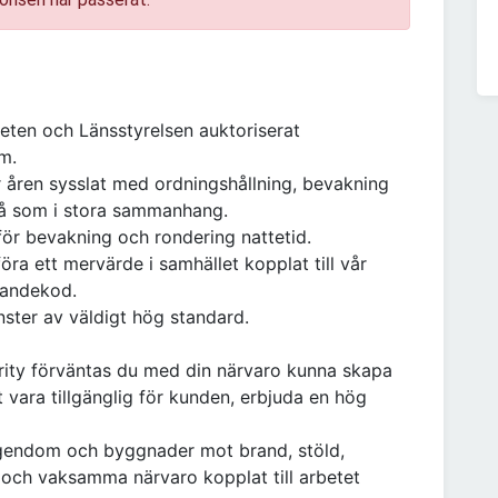
eten och Länsstyrelsen auktoriserat
m.
r åren sysslat med ordningshållning, bevakning
må som i stora sammanhang.
ör bevakning och rondering nattetid.
föra ett mervärde i samhället kopplat till vår
randekod.
nster av väldigt hög standard.
ity förväntas du med din närvaro kunna skapa
vara tillgänglig för kunden, erbjuda en hög
egendom och byggnader mot brand, stöld,
och vaksamma närvaro kopplat till arbetet