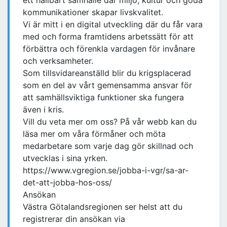
ett hållbart samhälle där miljö, kultur och goda
kommunikationer skapar livskvalitet.
Vi är mitt i en digital utveckling där du får vara
med och forma framtidens arbetssätt för att
förbättra och förenkla vardagen för invånare
och verksamheter.
Som tillsvidareanställd blir du krigsplacerad
som en del av vårt gemensamma ansvar för
att samhällsviktiga funktioner ska fungera
även i kris.
Vill du veta mer om oss? På vår webb kan du
läsa mer om våra förmåner och möta
medarbetare som varje dag gör skillnad och
utvecklas i sina yrken.
https://www.vgregion.se/jobba-i-vgr/sa-ar-
det-att-jobba-hos-oss/
Ansökan
Västra Götalandsregionen ser helst att du
registrerar din ansökan via