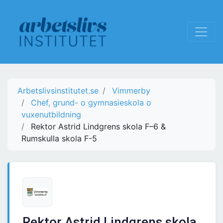
Arbetslivsinstitutet.se
Vimmerby
Chef, grund- o gymnasieskola o
vuxenutbildning
Rektor Astrid Lindgrens skola F–6 &
Rumskulla skola F-5
Rektor Astrid Lindgrens skola