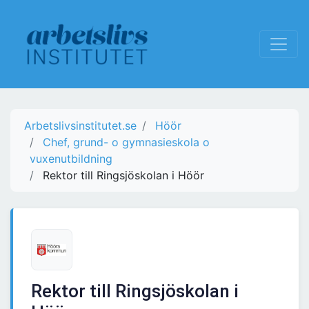
Arbetslivsinstitutet.se
Höör
Chef, grund- o gymnasieskola o
vuxenutbildning
Rektor till Ringsjöskolan i Höör
Rektor till Ringsjöskolan i