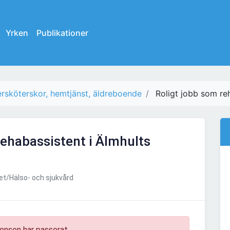
Yrken
Publikationer
rsköterskor, hemtjänst, äldreboende
Roligt jobb som re
rehabassistent i Älmhults
t/Hälso- och sjukvård
onsen har passerat.