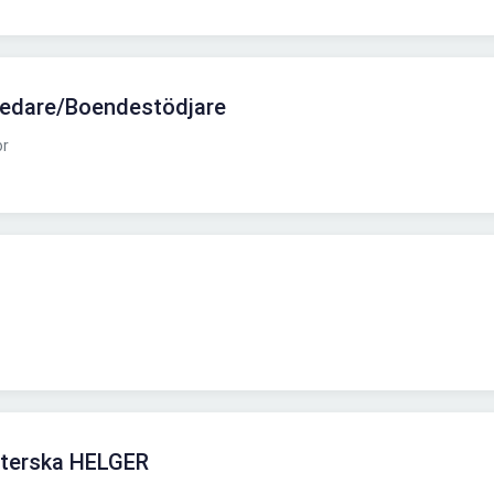
ledare/Boendestödjare
or
öterska HELGER