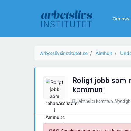
Om oss
Arbetslivsinstitutet.se
Älmhult
Unde
Roligt jobb som 
kommun!
Älmhults kommun, Myndighe
OBS! Ansökningsperioden för denna ann