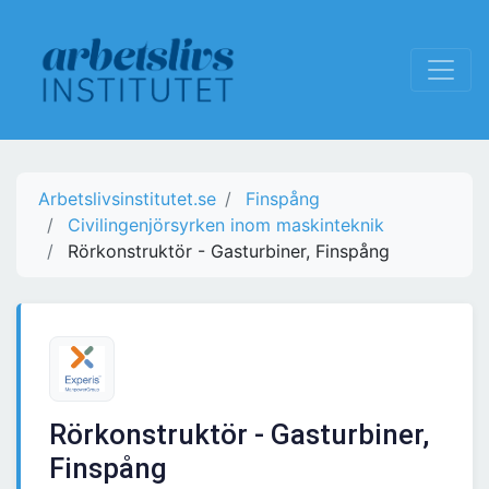
Arbetslivsinstitutet.se
Finspång
Civilingenjörsyrken inom maskinteknik
Rörkonstruktör - Gasturbiner, Finspång
Rörkonstruktör - Gasturbiner,
Finspång