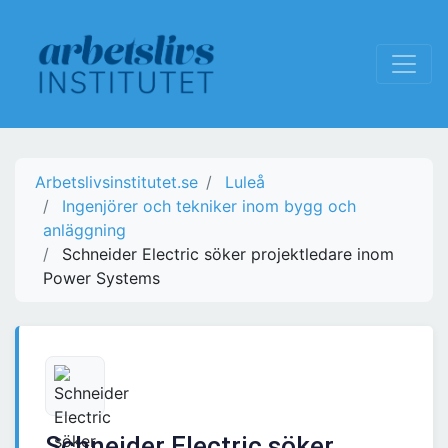
Arbetslivsinstitutet.se
Luleå
Ingenjörer och tekniker inom bygg och
anläggning
Schneider Electric söker projektledare inom
Power Systems
Schneider Electric söker