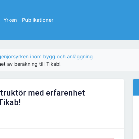
Yrken
Publikationer
ngenjörsyrken inom bygg och anläggning
t av beräkning till Tikab!
truktör med erfarenhet
Tikab!