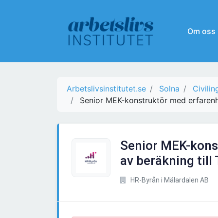
Om oss
Arbetslivsinstitutet.se
Solna
Civili
Senior MEK-konstruktör med erfarenhe
Senior MEK-kons
av beräkning till 
HR-Byrån i Mälardalen AB