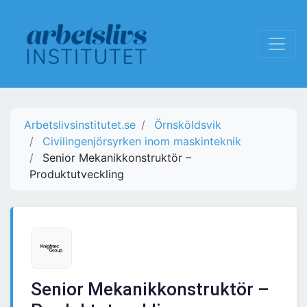
Arbetslivsinstitutet.se
Örnsköldsvik
Civilingenjörsyrken inom maskinteknik
Senior Mekanikkonstruktör –
Produktutveckling
Senior Mekanikkonstruktör –