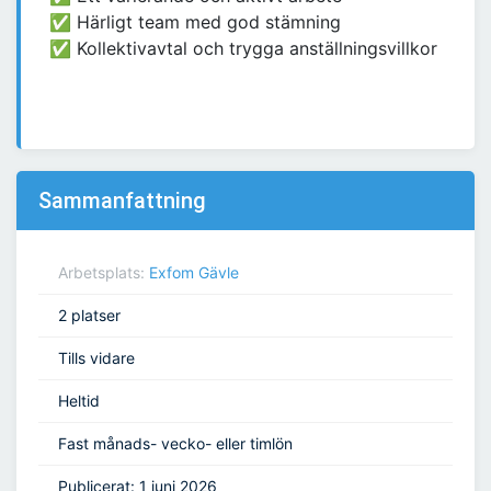
✅ Härligt team med god stämning
✅ Kollektivavtal och trygga anställningsvillkor
Sammanfattning
Arbetsplats:
Exfom Gävle
2 platser
Tills vidare
Heltid
Fast månads- vecko- eller timlön
Publicerat: 1 juni 2026