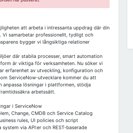
ligheten att arbeta i intressanta uppdrag där din
 Vi samarbetar professionellt, tydligt och
nsparens bygger vi långsiktiga relationer
jöer där stabila processer, smart automation
orm är viktiga för verksamheten. Nu söker vi
ar erfarenhet av utveckling, konfiguration och
n som ServiceNow-utvecklare kommer du att
 anpassa lösningar i plattformen, stödja
framtidssäkra arbetssätt.
ingar i ServiceNow
blem, Change, CMDB och Service Catalog
iness rules, UI policies och script
a system via API:er och REST-baserade