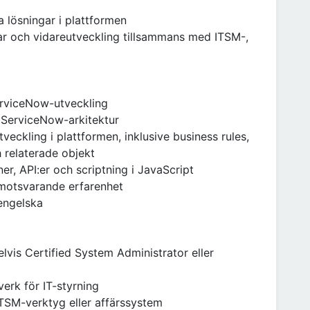
a lösningar i plattformen
ar och vidareutveckling tillsammans med ITSM-,
erviceNow-utveckling
 ServiceNow-arkitektur
veckling i plattformen, inklusive business rules,
h relaterade objekt
r, API:er och scriptning i JavaScript
r motsvarande erfarenhet
engelska
lvis Certified System Administrator eller
verk för IT-styrning
ITSM-verktyg eller affärssystem