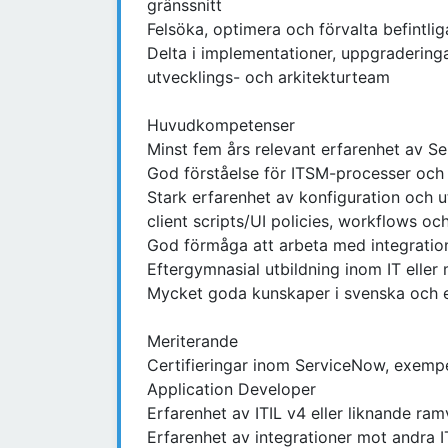
gränssnitt
Felsöka, optimera och förvalta befintlig
Delta i implementationer, uppgradering
utvecklings- och arkitekturteam
Huvudkompetenser
Minst fem års relevant erfarenhet av S
God förståelse för ITSM-processer och
Stark erfarenhet av konfiguration och ut
client scripts/UI policies, workflows oc
God förmåga att arbeta med integratione
Eftergymnasial utbildning inom IT elle
Mycket goda kunskaper i svenska och 
Meriterande
Certifieringar inom ServiceNow, exempe
Application Developer
Erfarenhet av ITIL v4 eller liknande ram
Erfarenhet av integrationer mot andra 