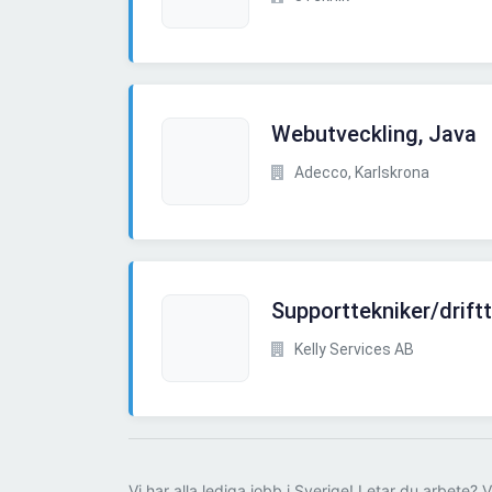
Webutveckling, Java
Adecco, Karlskrona
Supporttekniker/drift
Kelly Services AB
Vi har alla lediga jobb i Sverige! Letar du arbete? V