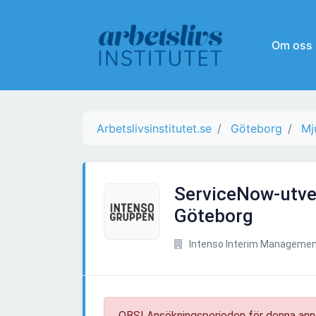
Om oss
Arbetslivsinstitutet.se
Göteborg
Mj
ServiceNow-utve
Göteborg
Intenso Interim Manageme
OBS! Ansökningsperioden för denna ann