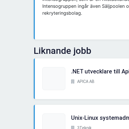
Intensogruppen ingår även Säljpoolen o
rekryteringsbolag.
Liknande jobb
.NET utvecklare till Ap
APICA AB
Unix-Linux systemadm
3Teknik