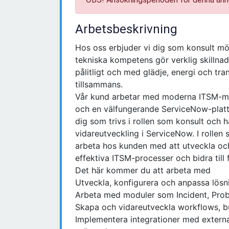
Arbetsbeskrivning
Hos oss erbjuder vi dig som konsult möj
tekniska kompetens gör verklig skillnad.
pålitligt och med glädje, energi och tra
tillsammans.
Vår kund arbetar med moderna ITSM-mil
och en välfungerande ServiceNow-plattf
dig som trivs i rollen som konsult och h
vidareutveckling i ServiceNow. I rolle
arbeta hos kunden med att utveckla och
effektiva ITSM-processer och bidra till 
Det här kommer du att arbeta med
Utveckla, konfigurera och anpassa lösn
Arbeta med moduler som Incident, Pro
Skapa och vidareutveckla workflows, bus
Implementera integrationer med extern