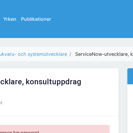
Yrken
Publikationer
ukvaru- och systemutvecklare
ServiceNow-utvecklare, 
cklare, konsultuppdrag
nt
onsen har passerat.