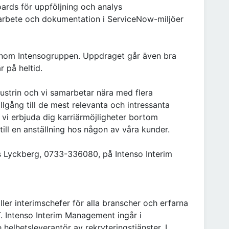
ards för uppföljning och analys
sarbete och dokumentation i ServiceNow-miljöer
genom Intensogruppen. Uppdraget går även bra
r på heltid.
ustrin och vi samarbetar nära med flera
llgång till de mest relevanta och intressanta
i erbjuda dig karriärmöjligheter bortom
 till en anställning hos någon av våra kunder.
s Lyckberg, 0733-336080, på Intenso Interim
ler interimschefer för alla branscher och erfarna
T. Intenso Interim Management ingår i
helhetsleverantör av rekryteringstjänster. I