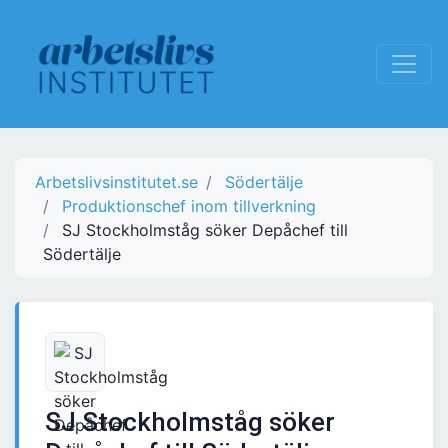
Arbetslivsinstitutet.se
Södertälje
Produktionschef inom tillverkning
SJ Stockholmståg söker Depåchef till
Södertälje
SJ Stockholmståg söker