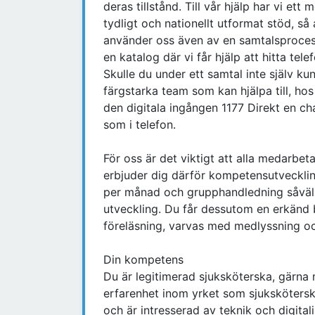
deras tillstånd. Till vår hjälp har vi et
tydligt och nationellt utformat stöd, så 
använder oss även av en samtalsprocess
en katalog där vi får hjälp att hitta tel
Skulle du under ett samtal inte själv ku
färgstarka team som kan hjälpa till, hos 
den digitala ingången 1177 Direkt en ch
som i telefon.
För oss är det viktigt att alla medarbeta
erbjuder dig därför kompetensutveckling
per månad och grupphandledning såväl 
utveckling. Du får dessutom en erkänd 
föreläsning, varvas med medlyssning o
Din kompetens
Du är legitimerad sjuksköterska, gärna 
erfarenhet inom yrket som sjuksköters
och är intresserad av teknik och digita