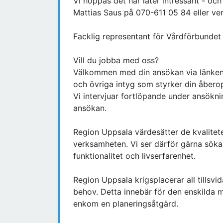
Vi hoppas det här låter intressant - och
Mattias Saus på 070-611 05 84 eller ve
Facklig representant för Vårdförbund
Vill du jobba med oss?
Välkommen med din ansökan via länken 
och övriga intyg som styrker din åber
Vi intervjuar fortlöpande under ansökni
ansökan.
Region Uppsala värdesätter de kvalitet
verksamheten. Vi ser därför gärna söka
funktionalitet och livserfarenhet.
Region Uppsala krigsplacerar all tillsvid
behov. Detta innebär för den enskilda me
enkom en planeringsåtgärd.