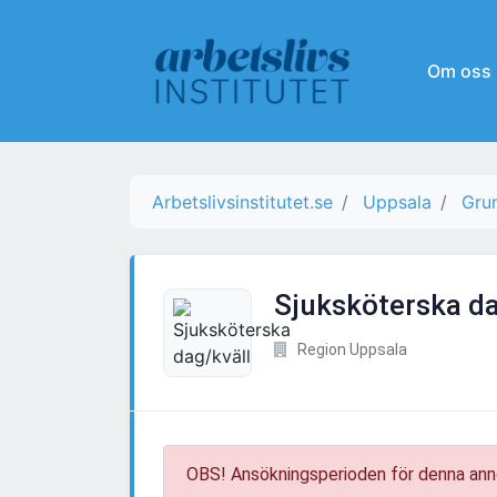
Om oss
Arbetslivsinstitutet.se
Uppsala
Gru
Sjuksköterska da
Region Uppsala
OBS! Ansökningsperioden för denna ann