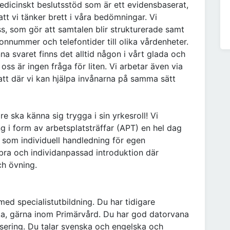
t medicinskt beslutsstöd som är ett evidensbaserat,
att vi tänker brett i våra bedömningar. Vi
, som gör att samtalen blir strukturerade samt
efonnummer och telefontider till olika vårdenheter.
nna svaret finns det alltid någon i vårt glada och
oss är ingen fråga för liten. Vi arbetar även via
att där vi kan hjälpa invånarna på samma sätt
re ska känna sig trygga i sin yrkesroll! Vi
 i form av arbetsplatsträffar (APT) en hel dag
som individuell handledning för egen
bra och individanpassad introduktion där
ch övning.
med specialistutbildning. Du har tidigare
ka, gärna inom Primärvård. Du har god datorvana
lisering. Du talar svenska och engelska och