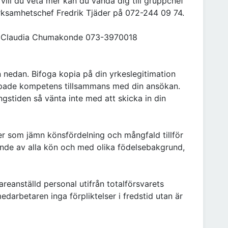
 vill du veta mer kan du vända dig till gruppchef
rksamhetschef Fredrik Tjäder på 072-244 09 74.
et Claudia Chumakonde 073-3970018
nedan. Bifoga kopia på din yrkeslegitimation
opade kompetens tillsammans med din ansökan.
ngstiden så vänta inte med att skicka in din
er som jämn könsfördelning och mångfald tillför
nde av alla kön och med olika födelsebakgrund,
areanställd personal utifrån totalförsvarets
darbetaren inga förpliktelser i fredstid utan är