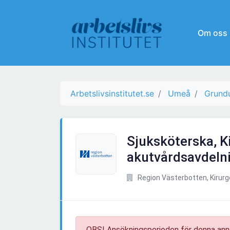
Om oss
Arbetslivsinstitutet.se
Umeå
Grundu
Sjuksköterska, K
akutvårdsavdeln
Region Västerbotten, Kirur
OBS! Ansökningsperioden för denna ann