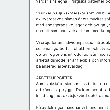
vårdar sina egna kirurgiska patienter oc
Vi söker nu sjuksköterskor som vill bli 
akutvårdsavdelningen är ett mycket sp
med engagerade kollegor och övriga yr
upp ett sammansvetsat team med kompet
Vi erbjuder en individanpassad introduk
schemalagd tid för reflektion och utve
del av regionens introduktionsår med re
arbetstidsmodeller är flexibla och utf
balanserad arbetsvardag.
ARBETSUPPGIFTER
Som sjuksköterska hos oss bidrar du 
att känna sig trygga. Du kommer att ar
inriktning mot akutsjukvård och trauma
På avdelningen handhar vi bland annat 