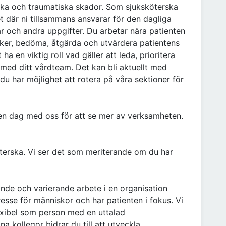
iska och traumatiska skador. Som sjuksköterska
t där ni tillsammans ansvarar för den dagliga
år och andra uppgifter. Du arbetar nära patienten
risker, bedöma, åtgärda och utvärdera patientens
 en viktig roll vad gäller att leda, prioritera
ed ditt vårdteam. Det kan bli aktuellt med
 du har möjlighet att rotera på våra sektioner för
en dag med oss för att se mer av verksamheten.
öterska. Vi ser det som meriterande om du har
nande och varierande arbete i en organisation
resse för människor och har patienten i fokus. Vi
exibel som person med en uttalad
 kollegor bidrar du till att utveckla