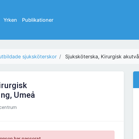
Yrken
Publikationer
tbildade sjuksköterskor
Sjuksköterska, Kirurgisk akutv
irurgisk
ing, Umeå
gcentrum
onsen har passerat.