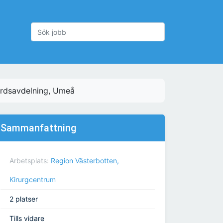
årdsavdelning, Umeå
Sammanfattning
Arbetsplats:
Region Västerbotten,
Kirurgcentrum
2 platser
Tills vidare