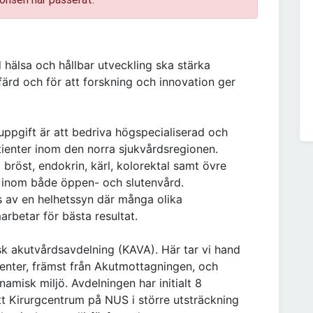
 hälsa och hållbar utveckling ska stärka
lfärd och för att forskning och innovation ger
ppgift är att bedriva högspecialiserad och
tienter inom den norra sjukvårdsregionen.
, bröst, endokrin, kärl, kolorektal samt övre
s inom både öppen- och slutenvård.
 av en helhetssyn där många olika
rbetar för bästa resultat.
sk akutvårdsavdelning (KAVA). Här tar vi hand
ienter, främst från Akutmottagningen, och
namisk miljö. Avdelningen har initialt 8
 att Kirurgcentrum på NUS i större utsträckning