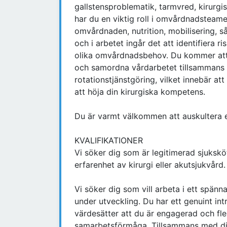
gallstensproblematik, tarmvred, kirurg
har du en viktig roll i omvårdnadsteame
omvårdnaden, nutrition, mobilisering, s
och i arbetet ingår det att identifiera 
olika omvårdnadsbehov. Du kommer att ha
och samordna vårdarbetet tillsammans m
rotationstjänstgöring, vilket innebär att
att höja din kirurgiska kompetens.
Du är varmt välkommen att auskultera 
KVALIFIKATIONER
Vi söker dig som är legitimerad sjuksk
erfarenhet av kirurgi eller akutsjukvård.
Vi söker dig som vill arbeta i ett spän
under utveckling. Du har ett genuint int
värdesätter att du är engagerad och fl
samarbetsförmåga. Tillsammans med dina