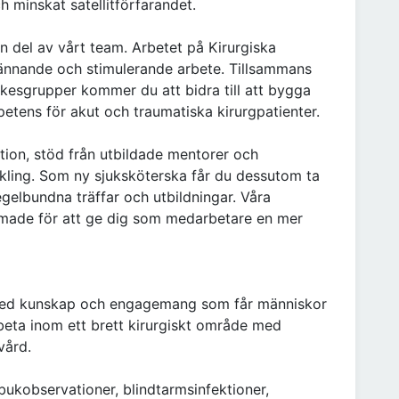
h minskat satellitförfarandet.
en del av vårt team. Arbetet på Kirurgiska
ännande och stimulerande arbete. Tillsammans
kesgrupper kommer du att bidra till att bygga
ens för akut och traumatiska kirurgpatienter.
tion, stöd från utbildade mentorer och
ckling. Som ny sjuksköterska får du dessutom ta
gelbundna träffar och utbildningar. Våra
ormade för att ge dig som medarbetare en mer
med kunskap och engagemang som får människor
beta inom ett brett kirurgiskt område med
vård.
bukobservationer, blindtarmsinfektioner,