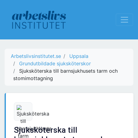
Arbetslivsinstitutet.se
Uppsala
Grundutbildade sjuksköterskor
Sjuksköterska till barnsjukhusets tarm och
stomimottagning
Sjuksköterska till