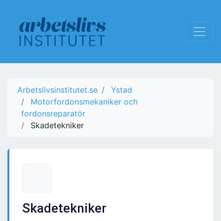
Arbetslivsinstitutet.se
Ystad
Motorfordonsmekaniker och
fordonsreparatör
Skadetekniker
Skadetekniker