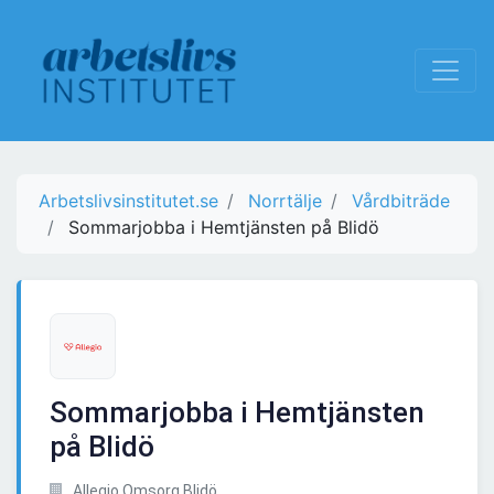
Arbetslivsinstitutet.se
Norrtälje
Vårdbiträde
Sommarjobba i Hemtjänsten på Blidö
Sommarjobba i Hemtjänsten
på Blidö
Allegio Omsorg Blidö