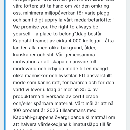
våra löften: att ta hand om världen omkring
oss, minimera miljöpåverkan för varje plagg
och samtidigt uppfylla vårt medarbetarlöfte: "
We promise you the right to always be
yourself - a place to belong".Idag består
Kappahl-teamet av cirka 4 000 kollegor i åtta
länder, alla med olika bakgrund, ålder,
kunskaper och stil. Vår gemensamma
motivation är att skapa en ansvarsfull
modevärld och erbjuda mode till en mängd
olika människor och livsstilar. Ett ansvarsfullt
mode som känns rätt, för bäraren och för den
värld vi lever i. Idag är mer än 85 % av
produkterna tillverkade av certifierade
och/eller spårbara material. Vårt mål är att nå
100 procent år 2025 tillsammans med
Kappahl-gruppens övergripande klimatmål om
att halvera värdekedjans klimatutsläpp till år