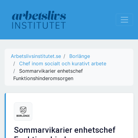
Arbetslivsinstitutet.se
Borlänge
Chef inom socialt och kurativt arbete
Sommarvikarier enhetschef
Funktionshinderomsorgen
Sommarvikarier enhetschef