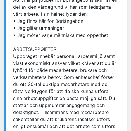
Att vi är på jobbet för Borlängebons skull är en
del av den värdegrund vi har som ledstjärna i
vårt arbete. I sin helhet lyder den:
• Jag finns här för Borlängebon
• Jag gillar utmaningar
• Jag möter varje människa med öppenhet
ARBETSUPPGIFTER
Uppdraget innebär personal, arbetsmiljö samt
visst ekonomiskt ansvar vilket kräver att du är
lyhörd för både medarbetare, brukare och
verksamhetens behov. Som enhetschef förser
du ett 30-tal duktiga medarbetare med de
rätta verktygen för att de ska kunna utföra
sina arbetsuppgifter på bästa möjliga sätt. Du
stöttar och uppmuntrar engagemang och
delaktighet. Tillsammans med medarbetare
säkerställer du att brukarens insatser utförs
enligt önskemål och att det arbete som utförs