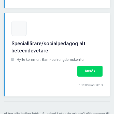
Speciallärare/socialpedagog alt
beteendevetare
Hylte kommun, Barn- och ungdomskontor
Ansök
10 februari 2010
Vi har alla lediga jobb i Sverige! Letar du arbete? Välkommen till