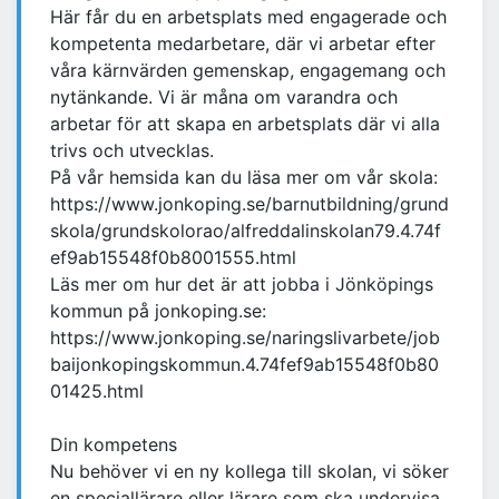
Här får du en arbetsplats med engagerade och
kompetenta medarbetare, där vi arbetar efter
våra kärnvärden gemenskap, engagemang och
nytänkande. Vi är måna om varandra och
arbetar för att skapa en arbetsplats där vi alla
trivs och utvecklas.
På vår hemsida kan du läsa mer om vår skola:
https://www.jonkoping.se/barnutbildning/grund
skola/grundskolorao/alfreddalinskolan79.4.74f
ef9ab15548f0b8001555.html
Läs mer om hur det är att jobba i Jönköpings
kommun på jonkoping.se:
https://www.jonkoping.se/naringslivarbete/job
baijonkopingskommun.4.74fef9ab15548f0b80
01425.html
Din kompetens
Nu behöver vi en ny kollega till skolan, vi söker
en speciallärare eller lärare som ska undervisa