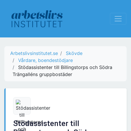
Arbetslivsinstitutet.se
Skövde
Vårdare, boendestödjare
Stödassistenter till Billingstorps och Södra
Trängalléns gruppbostäder
Stödassistenter till