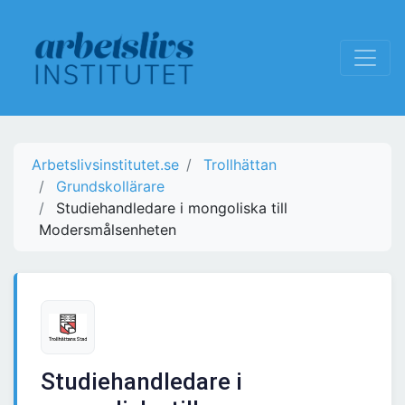
Arbetslivsinstitutet.se
Trollhättan
Grundskollärare
Studiehandledare i mongoliska till
Modersmålsenheten
Studiehandledare i