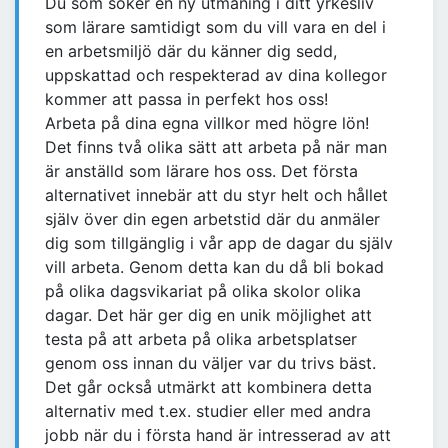
Du som söker en ny utmaning i ditt yrkesliv
som lärare samtidigt som du vill vara en del i
en arbetsmiljö där du känner dig sedd,
uppskattad och respekterad av dina kollegor
kommer att passa in perfekt hos oss!
Arbeta på dina egna villkor med högre lön!
Det finns två olika sätt att arbeta på när man
är anställd som lärare hos oss. Det första
alternativet innebär att du styr helt och hållet
själv över din egen arbetstid där du anmäler
dig som tillgänglig i vår app de dagar du själv
vill arbeta. Genom detta kan du då bli bokad
på olika dagsvikariat på olika skolor olika
dagar. Det här ger dig en unik möjlighet att
testa på att arbeta på olika arbetsplatser
genom oss innan du väljer var du trivs bäst.
Det går också utmärkt att kombinera detta
alternativ med t.ex. studier eller med andra
jobb när du i första hand är intresserad av att