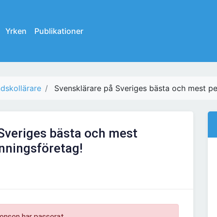
Yrken
Publikationer
dskollärare
Svensklärare på Sveriges bästa och mest p
Sveriges bästa och mest
nningsföretag!
onsen har passerat.