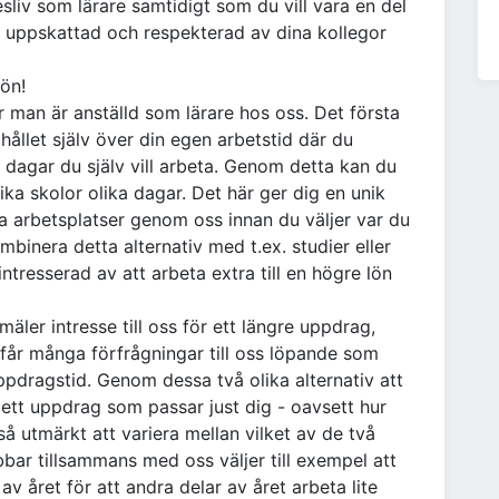
sliv som lärare samtidigt som du vill vara en del
, uppskattad och respekterad av dina kollegor
ön!
är man är anställd som lärare hos oss. Det första
 hållet själv över din egen arbetstid där du
e dagar du själv vill arbeta. Genom detta kan du
ika skolor olika dagar. Det här ger dig en unik
ka arbetsplatser genom oss innan du väljer var du
mbinera detta alternativ med t.ex. studier eller
ntresserad av att arbeta extra till en högre lön
äler intresse till oss för ett längre uppdrag,
 får många förfrågningar till oss löpande som
ppdragstid. Genom dessa två olika alternativ att
ett uppdrag som passar just dig - oavsett hur
så utmärkt att variera mellan vilket av de två
bar tillsammans med oss väljer till exempel att
av året för att andra delar av året arbeta lite