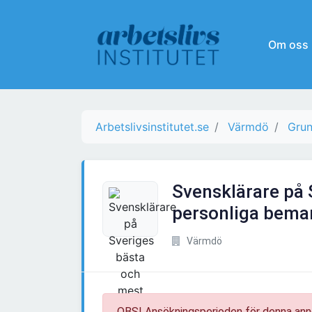
Om oss
Arbetslivsinstitutet.se
Värmdö
Grun
Svensklärare på 
personliga bema
Värmdö
OBS! Ansökningsperioden för denna ann