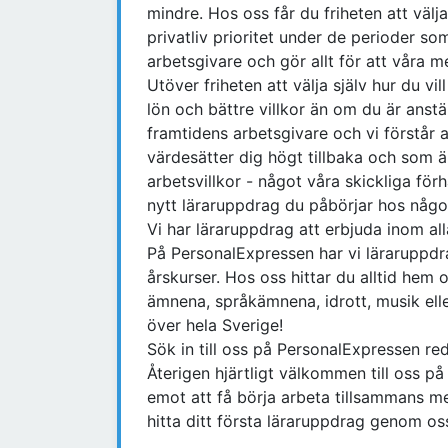
mindre. Hos oss får du friheten att välj
privatliv prioritet under de perioder som
arbetsgivare och gör allt för att våra m
Utöver friheten att välja själv hur du vi
lön och bättre villkor än om du är anst
framtidens arbetsgivare och vi förstår 
värdesätter dig högt tillbaka och som 
arbetsvillkor - något våra skickliga för
nytt läraruppdrag du påbörjar hos någ
Vi har läraruppdrag att erbjuda inom al
På PersonalExpressen har vi läraruppdr
årskurser. Hos oss hittar du alltid he
ämnena, språkämnena, idrott, musik ell
över hela Sverige!
Sök in till oss på PersonalExpressen re
Återigen hjärtligt välkommen till oss p
emot att få börja arbeta tillsammans m
hitta ditt första läraruppdrag genom os