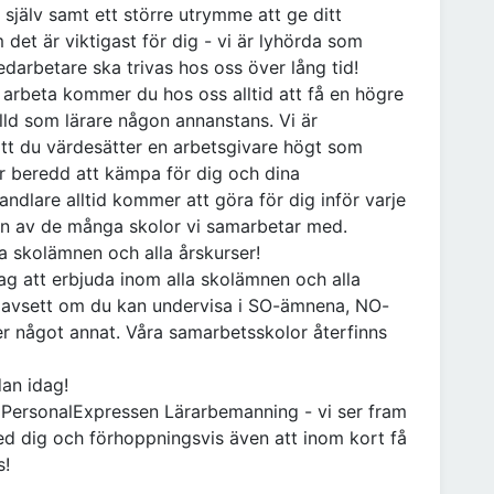
a själv samt ett större utrymme att ge ditt
 det är viktigast för dig - vi är lyhörda som
edarbetare ska trivas hos oss över lång tid!
ll arbeta kommer du hos oss alltid att få en högre
älld som lärare någon annanstans. Vi är
att du värdesätter en arbetsgivare högt som
är beredd att kämpa för dig och dina
handlare alltid kommer att göra för dig inför varje
on av de många skolor vi samarbetar med.
la skolämnen och alla årskurser!
ag att erbjuda inom alla skolämnen och alla
m oavsett om du kan undervisa i SO-ämnena, NO-
er något annat. Våra samarbetsskolor återfinns
dan idag!
å PersonalExpressen Lärarbemanning - vi ser fram
ed dig och förhoppningsvis även att inom kort få
s!