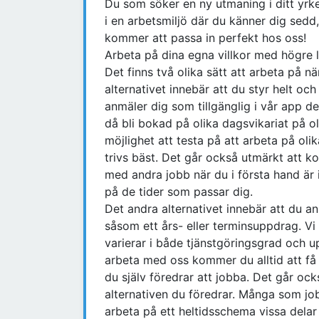
Du som söker en ny utmaning i ditt yrke
i en arbetsmiljö där du känner dig sedd
kommer att passa in perfekt hos oss!
Arbeta på dina egna villkor med högre l
Det finns två olika sätt att arbeta på n
alternativet innebär att du styr helt och
anmäler dig som tillgänglig i vår app d
då bli bokad på olika dagsvikariat på ol
möjlighet att testa på att arbeta på oli
trivs bäst. Det går också utmärkt att ko
med andra jobb när du i första hand är i
på de tider som passar dig.
Det andra alternativet innebär att du anm
såsom ett års- eller terminsuppdrag. Vi
varierar i både tjänstgöringsgrad och u
arbeta med oss kommer du alltid att få 
du själv föredrar att jobba. Det går ock
alternativen du föredrar. Många som job
arbeta på ett heltidsschema vissa delar 