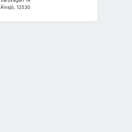
Varuvägen 14
Älvsjö, 12530