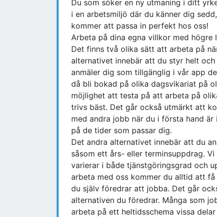
Du som söker en ny utmaning i ditt yrke
i en arbetsmiljö där du känner dig sedd
kommer att passa in perfekt hos oss!
Arbeta på dina egna villkor med högre l
Det finns två olika sätt att arbeta på n
alternativet innebär att du styr helt och
anmäler dig som tillgänglig i vår app d
då bli bokad på olika dagsvikariat på ol
möjlighet att testa på att arbeta på oli
trivs bäst. Det går också utmärkt att ko
med andra jobb när du i första hand är i
på de tider som passar dig.
Det andra alternativet innebär att du anm
såsom ett års- eller terminsuppdrag. Vi
varierar i både tjänstgöringsgrad och u
arbeta med oss kommer du alltid att få 
du själv föredrar att jobba. Det går ock
alternativen du föredrar. Många som job
arbeta på ett heltidsschema vissa delar 