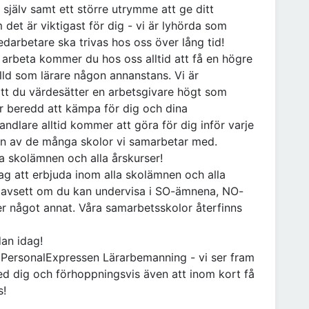
a själv samt ett större utrymme att ge ditt
 det är viktigast för dig - vi är lyhörda som
edarbetare ska trivas hos oss över lång tid!
ll arbeta kommer du hos oss alltid att få en högre
älld som lärare någon annanstans. Vi är
att du värdesätter en arbetsgivare högt som
är beredd att kämpa för dig och dina
handlare alltid kommer att göra för dig inför varje
on av de många skolor vi samarbetar med.
la skolämnen och alla årskurser!
ag att erbjuda inom alla skolämnen och alla
m oavsett om du kan undervisa i SO-ämnena, NO-
er något annat. Våra samarbetsskolor återfinns
dan idag!
å PersonalExpressen Lärarbemanning - vi ser fram
ed dig och förhoppningsvis även att inom kort få
s!