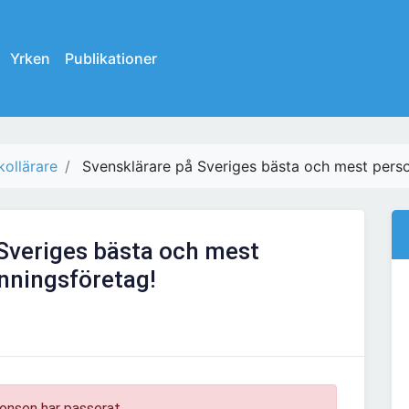
Yrken
Publikationer
ollärare
Svensklärare på Sveriges bästa och mest pers
Sveriges bästa och mest
nningsföretag!
onsen har passerat.