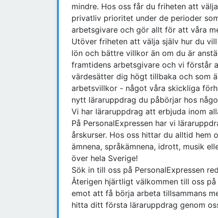
mindre. Hos oss får du friheten att välj
privatliv prioritet under de perioder som
arbetsgivare och gör allt för att våra m
Utöver friheten att välja själv hur du vi
lön och bättre villkor än om du är anst
framtidens arbetsgivare och vi förstår 
värdesätter dig högt tillbaka och som 
arbetsvillkor - något våra skickliga för
nytt läraruppdrag du påbörjar hos någ
Vi har läraruppdrag att erbjuda inom al
På PersonalExpressen har vi läraruppdr
årskurser. Hos oss hittar du alltid he
ämnena, språkämnena, idrott, musik ell
över hela Sverige!
Sök in till oss på PersonalExpressen re
Återigen hjärtligt välkommen till oss p
emot att få börja arbeta tillsammans m
hitta ditt första läraruppdrag genom os