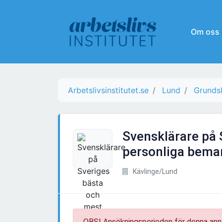
Om oss
Arbetslivsinstitutet.se
Lund
Grundsk
Svensklärare på 
personliga bema
Kävlinge/Lund
OBS! Ansökningsperioden för denna ann