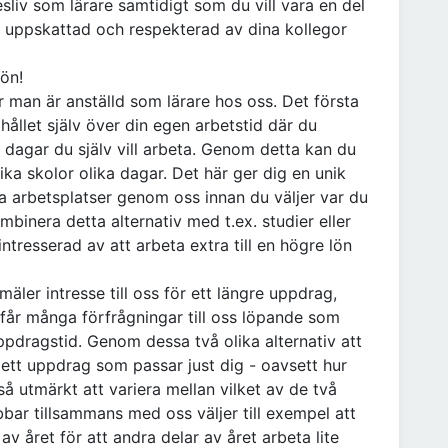
sliv som lärare samtidigt som du vill vara en del
, uppskattad och respekterad av dina kollegor
ön!
är man är anställd som lärare hos oss. Det första
 hållet själv över din egen arbetstid där du
e dagar du själv vill arbeta. Genom detta kan du
ika skolor olika dagar. Det här ger dig en unik
ka arbetsplatser genom oss innan du väljer var du
mbinera detta alternativ med t.ex. studier eller
ntresserad av att arbeta extra till en högre lön
äler intresse till oss för ett längre uppdrag,
 får många förfrågningar till oss löpande som
ppdragstid. Genom dessa två olika alternativ att
ett uppdrag som passar just dig - oavsett hur
så utmärkt att variera mellan vilket av de två
bar tillsammans med oss väljer till exempel att
av året för att andra delar av året arbeta lite