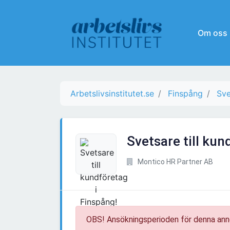
Om oss
Arbetslivsinstitutet.se
Finspång
Sve
Svetsare till kun
Montico HR Partner AB
OBS! Ansökningsperioden för denna ann