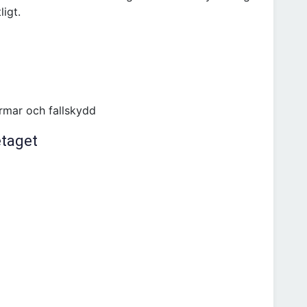
ligt.
rmar och fallskydd
etaget