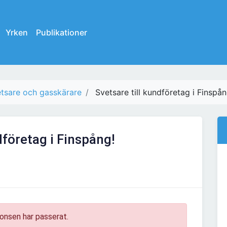
Yrken
Publikationer
tsare och gasskärare
Svetsare till kundföretag i Finspån
dföretag i Finspång!
onsen har passerat.