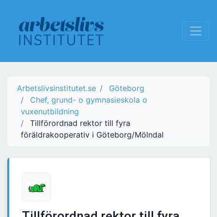
Arbetslivsinstitutet.se
Göteborg
Chef, grund- o gymnasieskola o
vuxenutbildning
Tillförordnad rektor till fyra
föräldrakooperativ i Göteborg/Mölndal
Tillförordnad rektor till fyra