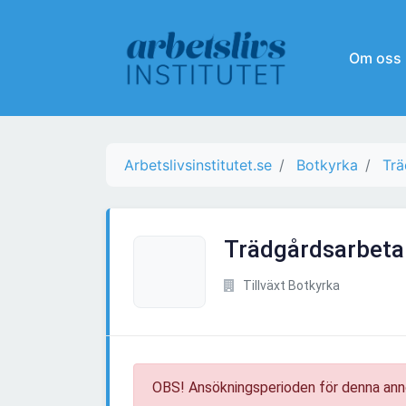
Om oss
Arbetslivsinstitutet.se
Botkyrka
Trä
Trädgårdsarbetar
Tillväxt Botkyrka
OBS! Ansökningsperioden för denna ann