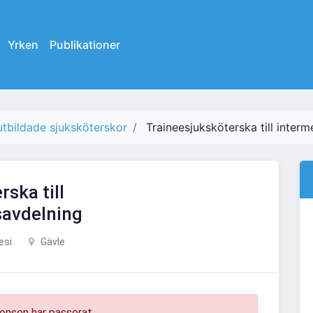
Yrken
Publikationer
tbildade sjuksköterskor
Traineesjuksköterska till inter
ska till
savdelning
esi
Gävle
onsen har passerat.