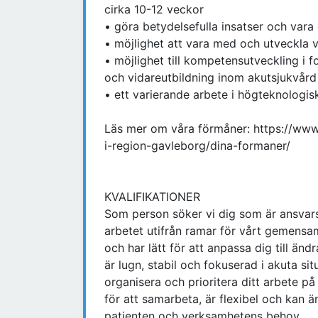
cirka 10-12 veckor
• göra betydelsefulla insatser och var
• möjlighet att vara med och utveckla
• möjlighet till kompetensutveckling i 
och vidareutbildning inom akutsjukvård
• ett varierande arbete i högteknologis
Läs mer om våra förmåner: https://www
i-region-gavleborg/dina-formaner/
KVALIFIKATIONER
Som person söker vi dig som är ansvars
arbetet utifrån ramar för vårt gemensam
och har lätt för att anpassa dig till änd
är lugn, stabil och fokuserad i akuta si
organisera och prioritera ditt arbete på 
för att samarbeta, är flexibel och kan ä
patienten och verksamhetens behov.