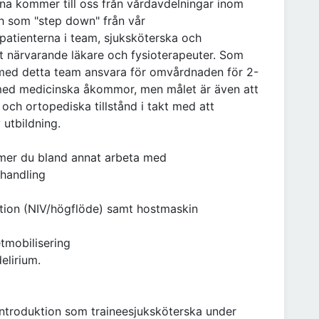
rna kommer till oss från vårdavdelningar inom
h som "step down" från vår
 patienterna i team, sjuksköterska och
t närvarande läkare och fysioterapeuter. Som
med detta team ansvara för omvårdnaden för 2-
r med medicinska åkommor, men målet är även att
och ortopediska tillstånd i takt med att
 utbildning.
mer du bland annat arbeta med
ehandling
ation (NIV/högflöde) samt hostmaskin
tmobilisering
lirium.
introduktion som traineesjuksköterska under