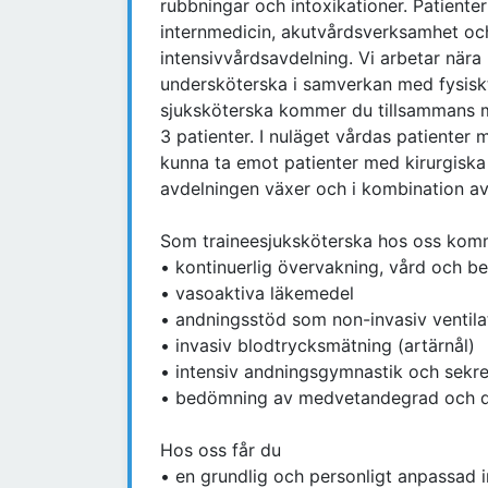
rubbningar och intoxikationer. Patiente
internmedicin, akutvårdsverksamhet oc
intensivvårdsavdelning. Vi arbetar nära
undersköterska i samverkan med fysisk
sjuksköterska kommer du tillsammans 
3 patienter. I nuläget vårdas patiente
kunna ta emot patienter med kirurgiska 
avdelningen växer och i kombination av
Som traineesjuksköterska hos oss kom
• kontinuerlig övervakning, vård och b
• vasoaktiva läkemedel
• andningsstöd som non-invasiv ventil
• invasiv blodtrycksmätning (artärnål)
• intensiv andningsgymnastik och sekre
• bedömning av medvetandegrad och de
Hos oss får du
• en grundlig och personligt anpassad 