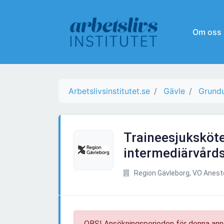
Om oss
Arbetslivsinstitutet.se
Gävle
Grundu
Traineesjuksköter
intermediärvård
Region Gävleborg, VO Anest
OBS! Ansökningsperioden för denna ann