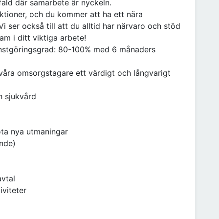
ald där samarbete är nyckeln.
tioner, och du kommer att ha ett nära
 ser också till att du alltid har närvaro och stöd
m i ditt viktiga arbete!
Tjänstgöringsgrad: 80-100% med 6 månaders
 våra omsorgstagare ett värdigt och långvarigt
h sjukvård
möta nya utmaningar
ande)
avtal
iviteter