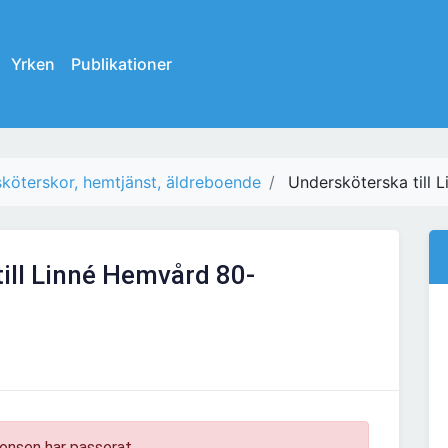
Yrken
Publikationer
köterskor, hemtjänst, äldreboende
Undersköterska till 
ill Linné Hemvård 80-
onsen har passerat.