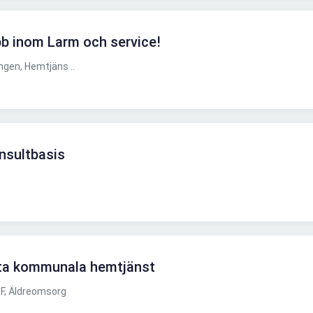
bb inom Larm och service!
gen, Hemtjäns ..
nsultbasis
sta kommunala hemtjänst
F, Äldreomsorg