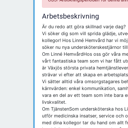
Arbetsbeskrivning
Är du redo att göra skillnad varje dag?
Vi söker dig som vill sprida glädje, ut
kollegor! Hos Linné Hemvård har vi möj
söker nu nya undersköterskestjärnor til
Om Linné HemvårdHos oss gör våra meda
vårt fantastiska team som vi har fått ut
är Växjös största privata hemtjänstlev
strävar vi efter att skapa en arbetsplat
Vi sätter alltid våra omsorgstagares b
kärnvärden: enkel kommunikation, samhö
vara en del av ett team som inte bara e
livskvalitet.
Om TjänstenSom undersköterska hos Lin
utför medicinska insatser, service och
med dina kollegor tar du hand om allt f