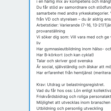
i en härlig mix av kompetens och mångf
Du får stöd av samordnare och stödfunk
samarbete med andra yrkeskategorier. Vi
från VD och styrelsen – du är aldrig ensa
Arbetstider: Varierande (7-16, 13-21)
provanställning
Vi söker dig som: Vill vara med och ge
liv
Har gymnasieutbildning inom hälso- oc
Har B-körkort (och kan cykla!)
Talar och skriver god svenska
Är social, självständig och älskar att 
Har erfarenhet från hemtjänst (meriter
Krav: Utdrag ur belastningsregistret.
Vad du får hos oss: Lön enligt kollektiv
Friskvårdsbidrag och roliga personalakt
Möjlighet att utvecklas inom branschen
Utbildning och personlig utveckling