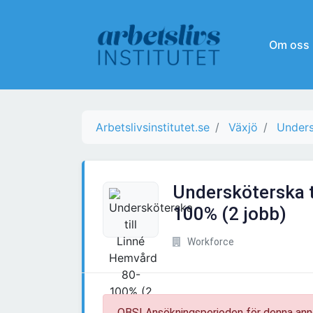
Om oss
Arbetslivsinstitutet.se
Växjö
Unders
Undersköterska t
100% (2 jobb)
Workforce
OBS! Ansökningsperioden för denna ann