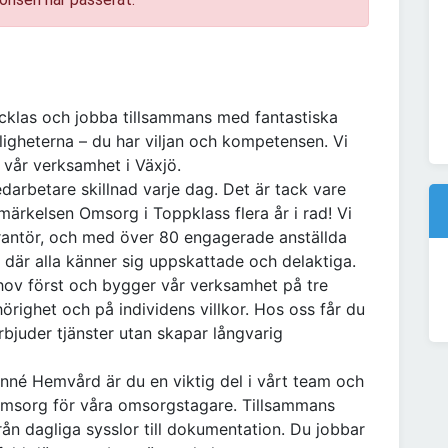
vecklas och jobba tillsammans med fantastiska
ligheterna – du har viljan och kompetensen. Vi
l vår verksamhet i Växjö.
rbetare skillnad varje dag. Det är tack vare
märkelsen Omsorg i Toppklass flera år i rad! Vi
erantör, och med över 80 engagerade anställda
s där alla känner sig uppskattade och delaktiga.
ehov först och bygger vår verksamhet på tre
righet och på individens villkor. Hos oss får du
rbjuder tjänster utan skapar långvarig
né Hemvård är du en viktig del i vårt team och
 omsorg för våra omsorgstagare. Tillsammans
rån dagliga sysslor till dokumentation. Du jobbar