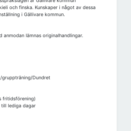
tsspråkslagen är Gällivare kommun
eli och finska. Kunskaper i något av dessa
ställning i Gällivare kommun.
Vid anmodan lämnas originalhandlingar.
g/gruppträning/Dundret
fritidsförening)
till lediga dagar