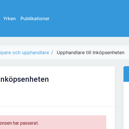
Yrken
Publikationer
öpare och upphandlare
Upphandlare till Inköpsenheten
 Inköpsenheten
onsen har passerat.