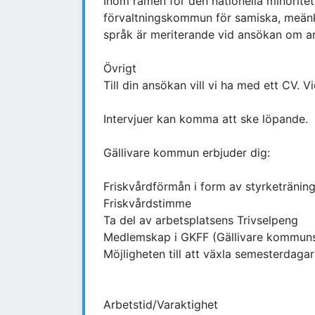
Inom ramen för den nationella minorite
förvaltningskommun för samiska, meänki
språk är meriterande vid ansökan om an
Övrigt
Till din ansökan vill vi ha med ett CV. 
Intervjuer kan komma att ske löpande.
Gällivare kommun erbjuder dig:
Friskvårdförmån i form av styrketränin
Friskvårdstimme
Ta del av arbetsplatsens Trivselpeng
Medlemskap i GKFF (Gällivare kommuns 
Möjligheten till att växla semesterdagar 
Arbetstid/Varaktighet