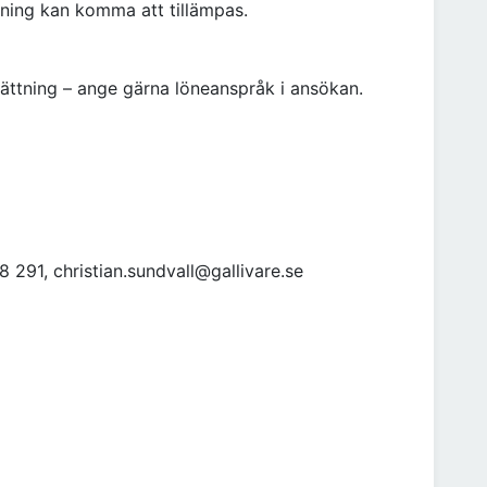
ällning kan komma att tillämpas.
esättning – ange gärna löneanspråk i ansökan.
8 291, christian.sundvall@gallivare.se