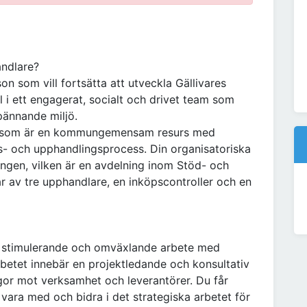
andlare?
n som vill fortsätta att utveckla Gällivares
 i ett engagerat, socialt och drivet team som
pännande miljö.
en som är en kommungemensam resurs med
s- och upphandlingsprocess. Din organisatoriska
ingen, vilken är en avdelning inom Stöd- och
r av tre upphandlare, en inköpscontroller och en
tt stimulerande och omväxlande arbete med
rbetet innebär en projektledande och konsultativ
ågor mot verksamhet och leverantörer. Du får
vara med och bidra i det strategiska arbetet för