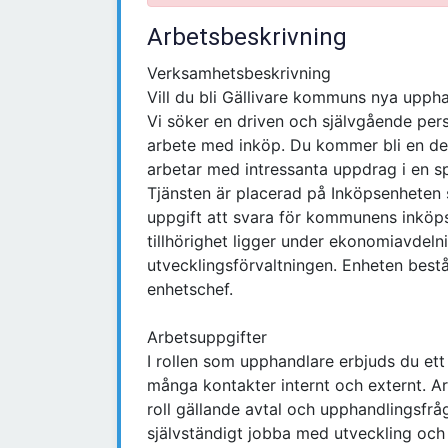
Arbetsbeskrivning
Verksamhetsbeskrivning
Vill du bli Gällivare kommuns nya upph
Vi söker en driven och självgående perso
arbete med inköp. Du kommer bli en del
arbetar med intressanta uppdrag i en s
Tjänsten är placerad på Inköpsenhet
uppgift att svara för kommunens inköp
tillhörighet ligger under ekonomiavdeln
utvecklingsförvaltningen. Enheten bestå
enhetschef.
Arbetsuppgifter
I rollen som upphandlare erbjuds du e
många kontakter internt och externt. A
roll gällande avtal och upphandlingsfr
självständigt jobba med utveckling och 