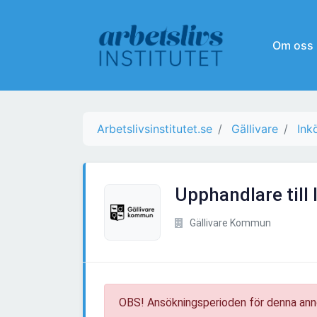
Om oss
Arbetslivsinstitutet.se
Gällivare
Ink
Upphandlare till
Gällivare Kommun
OBS! Ansökningsperioden för denna ann