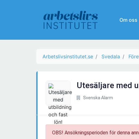
Om oss
Arbetslivsinstitutet.se
Svedala
Före
Utesäljare med ut
Svenska Alarm
OBS! Ansökningsperioden för denna ann