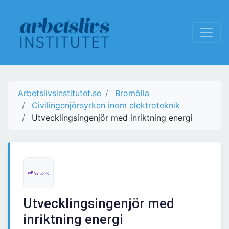
Arbetslivsinstitutet.se
Bromölla
Civilingenjörsyrken inom elektroteknik
Utvecklingsingenjör med inriktning energi
Utvecklingsingenjör med
inriktning energi