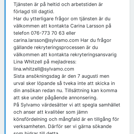
Tjänsten är på heltid och arbetstiden är
förlagd till dagtid.
Har du ytterligare frågor om tjänsten är du
välkommen att kontakta Carina Larsson på
telefon 076-773 70 63 eller
carina.larsson@sylvamo.com Har du frågor
gällande rekryteringsprocessen är du
välkommen att kontakta rekryteringsansvarig
Lina Whitzell på mejladress:
lina.whitzell@sylvamo.com
Sista ansökningsdag är den 7 augusti men
urval sker löpande så tveka inte att skicka in
din ansökan redan nu. Tillsättning kan komma
att ske under pågående annonsering.
På Sylvamo värdesätter vi att spegla samhället
och anser att kvalitéer som jämn
könsfördelning och mångfald är en tillgång för
verksamheten. Därför ser vi gärna sökande
som bidrar till detta.