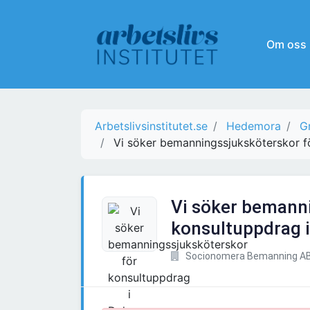
Om oss
Arbetslivsinstitutet.se
Hedemora
G
Vi söker bemanningssjuksköterskor fö
Vi söker bemann
konsultuppdrag i
Socionomera Bemanning A