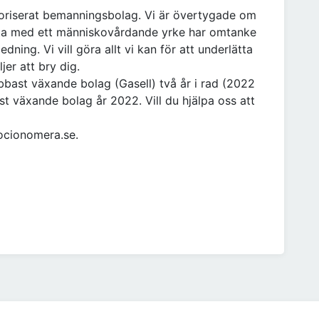
oriserat bemanningsbolag. Vi är övertygade om
beta med ett människovårdande yrke har omtanke
ing. Vi vill göra allt vi kan för att underlätta
er att bry dig.
abbast växande bolag (Gasell) två år i rad (2022
t växande bolag år 2022. Vill du hjälpa oss att
ocionomera.se.