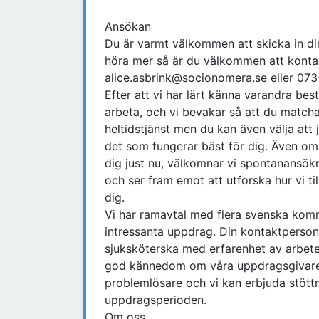
Ansökan
Du är varmt välkommen att skicka in din 
höra mer så är du välkommen att konta
alice.asbrink@socionomera.se eller 07
Efter att vi har lärt känna varandra bes
arbeta, och vi bevakar så att du match
heltidstjänst men du kan även välja att 
det som fungerar bäst för dig. Även om 
dig just nu, välkomnar vi spontanansökni
och ser fram emot att utforska hur vi 
dig.
Vi har ramavtal med flera svenska komm
intressanta uppdrag. Din kontaktperson
sjuksköterska med erfarenhet av arbete 
god kännedom om våra uppdragsgivares 
problemlösare och vi kan erbjuda stöttn
uppdragsperioden.
Om oss