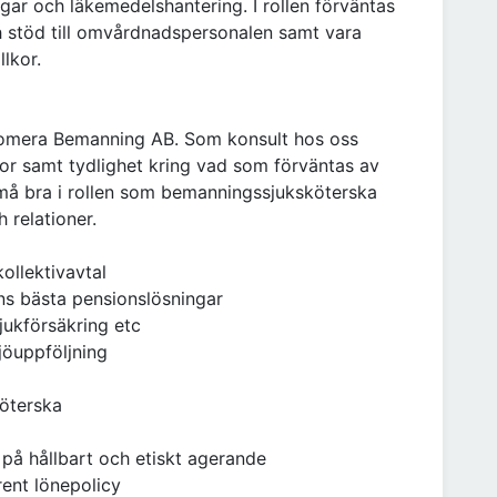
ar och läkemedelshantering. I rollen förväntas
h stöd till omvårdnadspersonalen samt vara
llkor.
nomera Bemanning AB. Som konsult hos oss
kor samt tydlighet kring vad som förväntas av
 må bra i rollen som bemanningssjuksköterska
 relationer.
kollektivavtal
s bästa pensionslösningar
jukförsäkring etc
jöuppföljning
köterska
 på hållbart och etiskt agerande
rent lönepolicy