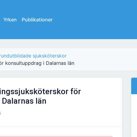
Yrken
Publikationer
rundutbildade sjuksköterskor
r konsultuppdrag i Dalarnas län
ingssjuksköterskor för
 Dalarnas län
B