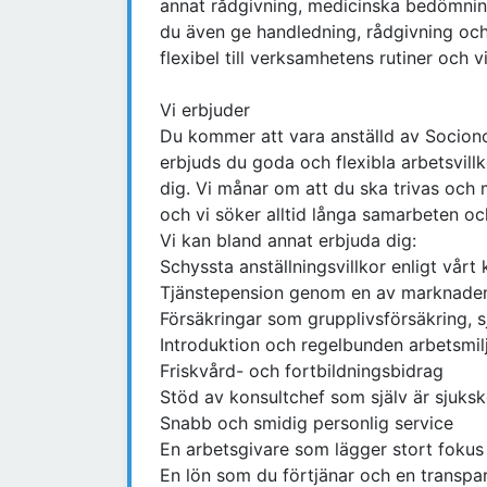
annat rådgivning, medicinska bedömning
du även ge handledning, rådgivning oc
flexibel till verksamhetens rutiner och vi
Vi erbjuder
Du kommer att vara anställd av Socio
erbjuds du goda och flexibla arbetsvill
dig. Vi månar om att du ska trivas och
och vi söker alltid långa samarbeten och
Vi kan bland annat erbjuda dig:
Schyssta anställningsvillkor enligt vårt 
Tjänstepension genom en av marknaden
Försäkringar som grupplivsförsäkring, s
Introduktion och regelbunden arbetsmil
Friskvård- och fortbildningsbidrag
Stöd av konsultchef som själv är sjuks
Snabb och smidig personlig service
En arbetsgivare som lägger stort fokus
En lön som du förtjänar och en transpa