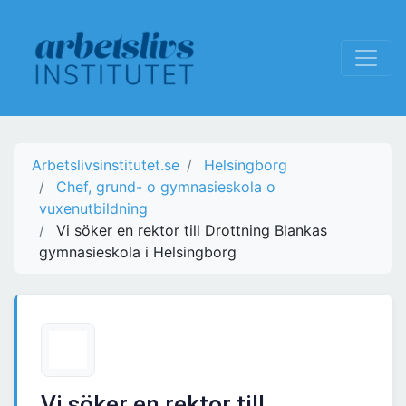
Arbetslivsinstitutet.se
Helsingborg
Chef, grund- o gymnasieskola o
vuxenutbildning
Vi söker en rektor till Drottning Blankas
gymnasieskola i Helsingborg
Vi söker en rektor till