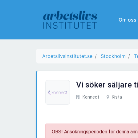
Om oss
Arbetslivsinstitutet.se
Stockholm
T
Vi söker säljare 
Konnect
Kista
OBS! Ansökningsperioden för denna ann