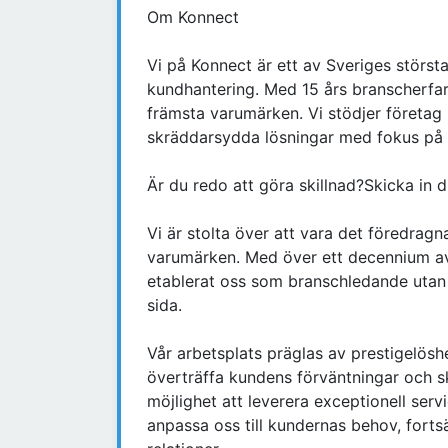
Om Konnect
Vi på Konnect är ett av Sveriges störs
kundhantering. Med 15 års branscherfare
främsta varumärken. Vi stödjer företag i
skräddarsydda lösningar med fokus på kv
Är du redo att göra skillnad?Skicka in d
Vi är stolta över att vara det föredrag
varumärken. Med över ett decennium av 
etablerat oss som branschledande utan 
sida.
Vår arbetsplats präglas av prestigelöshe
överträffa kundens förväntningar och sk
möjlighet att leverera exceptionell serv
anpassa oss till kundernas behov, fortsä