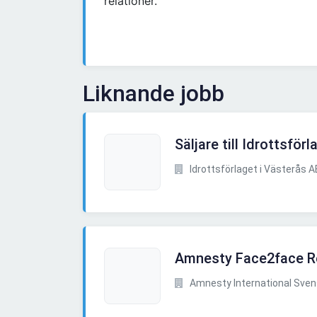
relationer.
Liknande jobb
Säljare till Idrottsförl
Idrottsförlaget i Västerås A
Amnesty Face2face Re
Amnesty International Sven