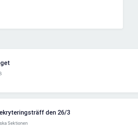
aget
B
kryteringsträff den 26/3
ska Sektionen