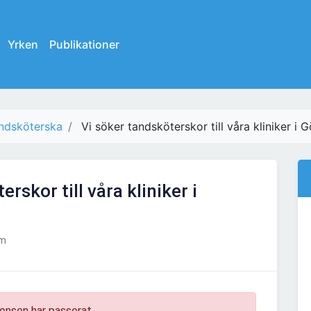
Yrken
Publikationer
ndsköterska
Vi söker tandsköterskor till våra kliniker i 
rskor till våra kliniker i
lm
onsen har passerat.