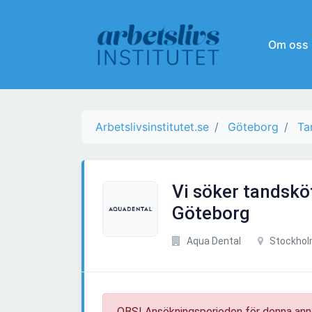
Om oss
Arbetslivsinstitutet.se
Göteborg
Ta
Vi söker tandsköte
Göteborg
Aqua Dental
Stockho
OBS! Ansökningsperioden för denna ann