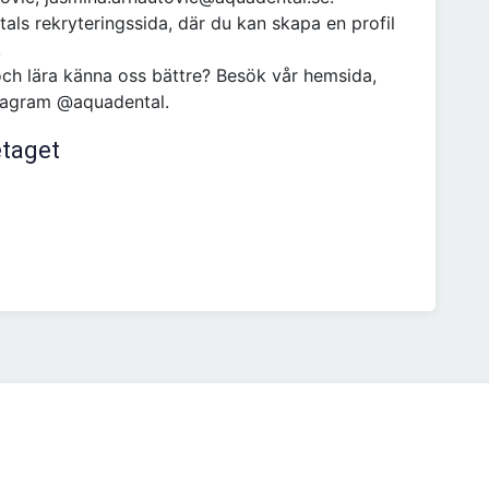
als rekryteringssida, där du kan skapa en profil
.
och lära känna oss bättre? Besök vår hemsida,
stagram @aquadental.
etaget