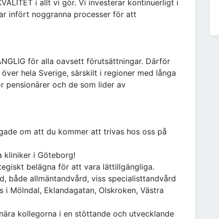
KVALITET i allt vi gör. Vi investerar kontinuerligt i
ar infört noggranna processer för att
NGLIG för alla oavsett förutsättningar. Därför
r över hela Sverige, särskilt i regioner med långa
ör pensionärer och de som lider av
ygade om att du kommer att trivas hos oss på
a kliniker i Göteborg!
tegiskt belägna för att vara lättillgängliga.
d, både allmäntandvård, viss specialisttandvård
ns i Mölndal, Eklandagatan, Olskroken, Västra
ära kollegorna i en stöttande och utvecklande