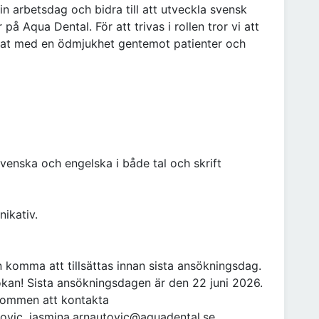
in arbetsdag och bidra till att utveckla svensk
å Aqua Dental. För att trivas i rollen tror vi att
erat med en ödmjukhet gentemot patienter och
enska och engelska i både tal och skrift
ikativ.
n komma att tillsättas innan sista ansökningsdag.
ökan! Sista ansökningsdagen är den 22 juni 2026.
lkommen att kontakta
vic, jasmina.arnautovic@aquadental.se.