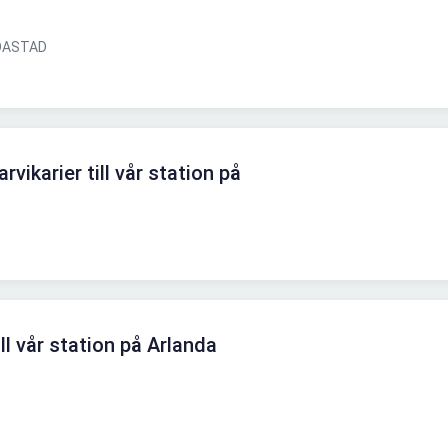
DASTAD
ikarier till vår station på
l vår station på Arlanda