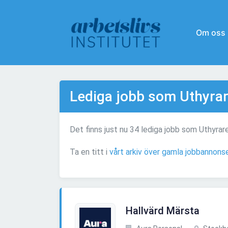
Om oss
Lediga jobb som Uthyrar
Det finns just nu 34 lediga jobb som Uthyrare
Ta en titt i
vårt arkiv över gamla jobbannons
Hallvärd Märsta