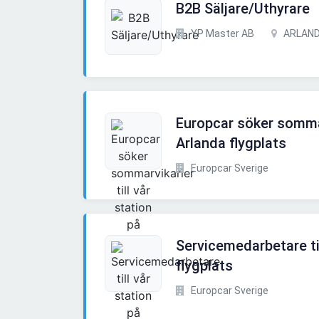
B2B Säljare/Uthyrare
YP Master AB
ARLAN
Europcar söker sommarv
Arlanda flygplats
Europcar Sverige
Servicemedarbetare til
flygplats
Europcar Sverige