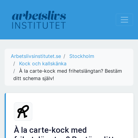
Arbetslivsinstitutet.se
Stockholm
Kock och kallskänka
À la carte-kock med frihetslängtan? Bestäm
ditt schema själv!
À la carte-kock med