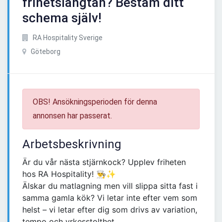
frihetslängtan? Bestäm ditt
schema själv!
RA Hospitality Sverige
Göteborg
OBS! Ansökningsperioden för denna
annonsen har passerat.
Arbetsbeskrivning
Är du vår nästa stjärnkock? Upplev friheten
hos RA Hospitality! 👨‍🍳✨
Älskar du matlagning men vill slippa sitta fast i
samma gamla kök? Vi letar inte efter vem som
helst – vi letar efter dig som drivs av variation,
tempo och yrkesstolthet.