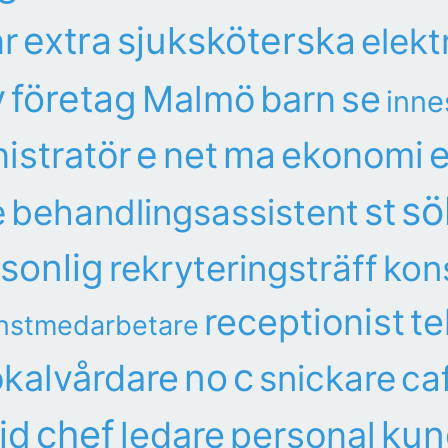
extra
sjuksköterska
nr
elekt
v
företag
Malmö
barn
se
inne
e
ma
e
istratör
net
ekonomi
sö
st
e
behandlingsassistent
sonlig
rekryteringsträff
kon
receptionist
te
nstmedarbetare
c
no
okalvårdare
snickare
ca
chef
id
kun
ledare
personal