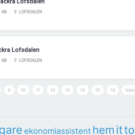
 vackra Lofsdalen
r AB
LOFSDALEN
ackra Lofsdalen
r AB
LOFSDALEN
9
10
11
12
13
14
15
16
Näst
gare
it
hem
to
ekonomiassistent