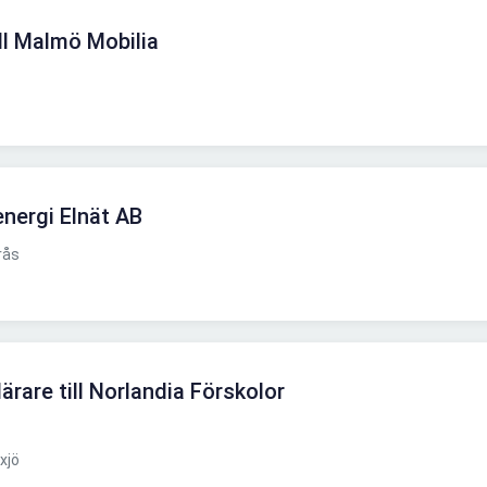
ll Malmö Mobilia
energi Elnät AB
rås
ärare till Norlandia Förskolor
xjö