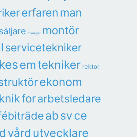
erfaren
man
riker
montör
säljare
manager
l
servicetekniker
kes
em
tekniker
rektor
ekonom
struktör
knik
for
arbetsledare
ab
sv
ce
fébiträde
d
vård
utvecklare