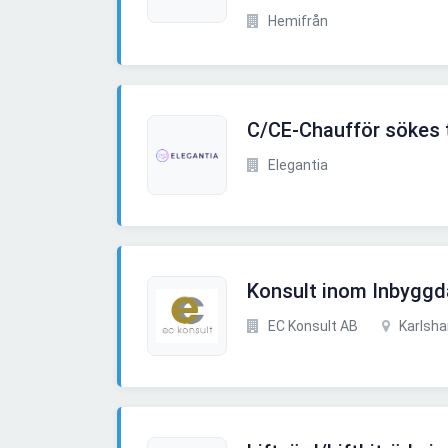
Hemifrån
C/CE-Chaufför sökes t
Elegantia
Konsult inom Inbygg
EC Konsult AB
Karlsh