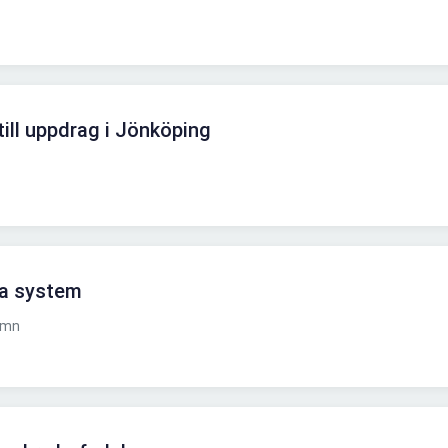
ill uppdrag i Jönköping
da system
amn