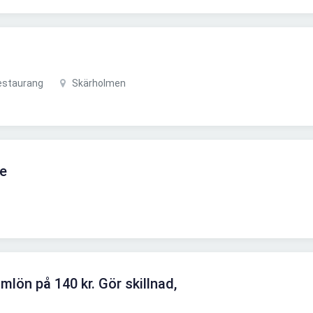
estaurang
Skärholmen
e
lön på 140 kr. Gör skillnad,