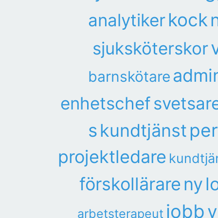
kock
analytiker
sjuksköterskor
admin
barnskötare
enhetschef
svetsar
s
per
kundtjänst
projektledare
kundtjä
förskollärare
ny
l
jobb
v
arbetsterapeut