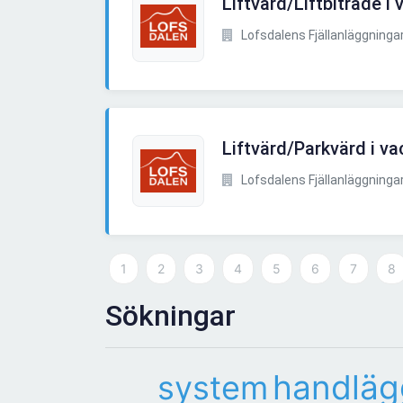
Liftvärd/Liftbiträde i
Lofsdalens Fjällanläggninga
Liftvärd/Parkvärd i v
Lofsdalens Fjällanläggninga
1
2
3
4
5
6
7
8
Sökningar
handläg
system