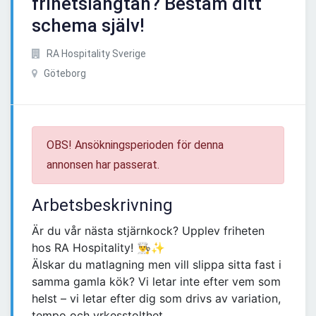
frihetslängtan? Bestäm ditt
schema själv!
RA Hospitality Sverige
Göteborg
OBS! Ansökningsperioden för denna
annonsen har passerat.
Arbetsbeskrivning
Är du vår nästa stjärnkock? Upplev friheten
hos RA Hospitality! 👨‍🍳✨
Älskar du matlagning men vill slippa sitta fast i
samma gamla kök? Vi letar inte efter vem som
helst – vi letar efter dig som drivs av variation,
tempo och yrkesstolthet.