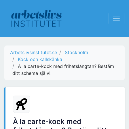
Arbetslivsinstitutet.se
Stockholm
Kock och kallskänka
À la carte-kock med frihetslängtan? Bestäm
ditt schema själv!
À la carte-kock med