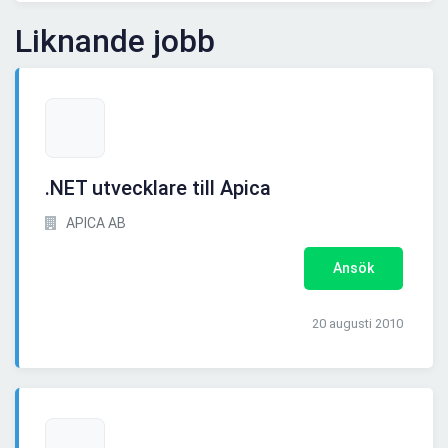
Liknande jobb
.NET utvecklare till Apica
APICA AB
Ansök
20 augusti 2010