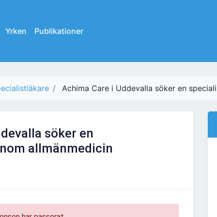
Yrken
Publikationer
ecialistläkare
Achima Care i Uddevalla söker en special
devalla söker en
 inom allmänmedicin
onsen har passerat.