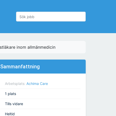
istläkare inom allmänmedicin
Sammanfattning
Arbetsplats:
Achima Care
1 plats
Tills vidare
Heltid