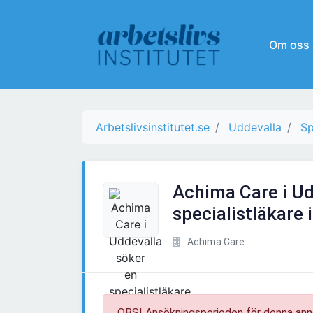
Om oss
Arbetslivsinstitutet.se
Uddevalla
Sp
Achima Care i Ud
specialistläkare
Achima Care
OBS! Ansökningsperioden för denna ann